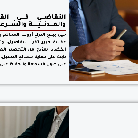
التقاضـــي فــــي القضايــ
والمـــدنـــيــــــة والشـــ
حين يبلغ النزاع أروقة المحاكم ي
عقلية خبير تقرأ التفاصيل، وتد
القضايا بمزيج من التحضير العم
ثابت على حماية مصالح العميل. 
على صون السمعة والحفاظ على ا