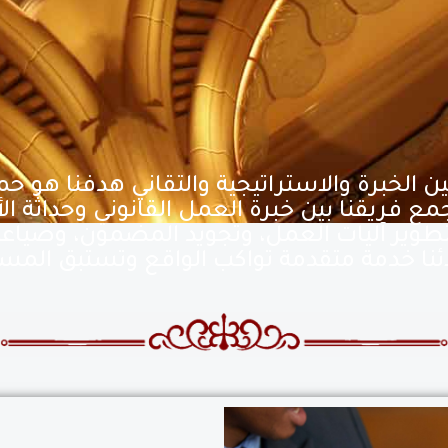
 الخبرة والاستراتيجية والتقاني هدفنا هو ح
مع فريقنا بين خبرة العمل القانوني وحداثة ا
 لتطوير آليات العمل، وتجويد المضمون، وصياعة
ئنا خدمة متقدمة تواكب الواقع وتستبق المس