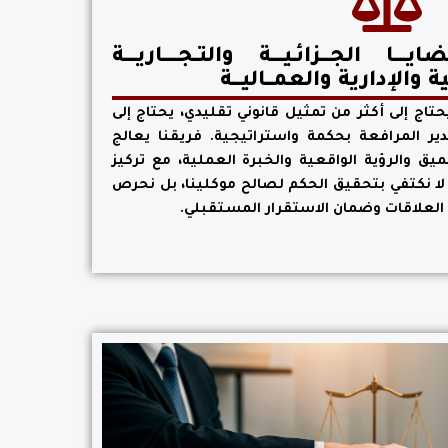
ــا الجـــزائـيــــة والتـجـــــاريــــة
رعية والإدارية والعمــاليـــة
حتاج إلى أكثر من تمثيل قانوني تقليدي، يحتاج إلى
ير المرافعة بحكمة واستراتيجية. فريقنا يعالج
يق والرؤية الواقعية والخبرة العملية، مع تركيز
لا نكتفي بتحقيق الحكم لصالح موكلينا، بل نحرص
لعلاقات وضمان الاستقرار المستقبلي.