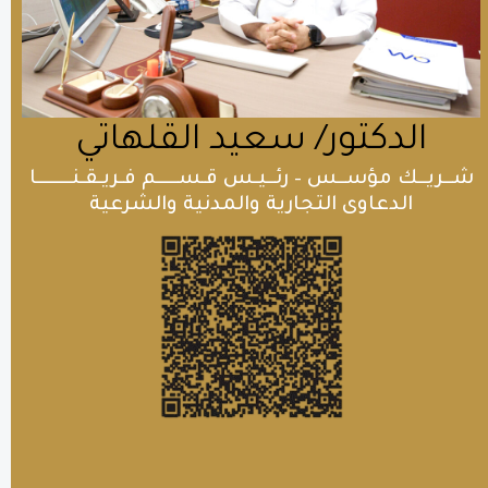
الدكتور/ سعيد القلهاتي
شــريــك مؤســس – رئــيـس قـســـــم فـريـقـنــــــــا
الدعاوى التجارية والمدنية والشرعية