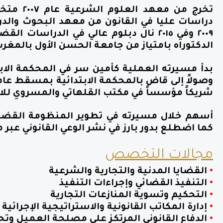
تخرج من 
دراسات عليا في القانون من معهد البحوث والدرا
٢٠٠٩ وفي ٢٠١٥ نال دبلوم عالي في الدراس
الدكتوراه بامتياز من جامعة الحسن الأول بالمغرب عا
شريكاً مؤسساً في مكتب القلهاتي والمسروي للاستش
أسهم خلال مسيرته في تطوير المنظومة القضائ
كما اضطلع بدور بارز في نشر الوعي القانوني عب
مجالات التخصص
•
القضايا المدنية والتجارية والشرعية
•
التنفيذ القضائي وإجراءات التنفيذ
•
التحكيم وتسوية المنازعات التجارية
•
إدارة المكاتب القانونية والاستراتيجية الإجرائية
•
الدفاع القانوني المرتكز على مصلحة العميل وتح